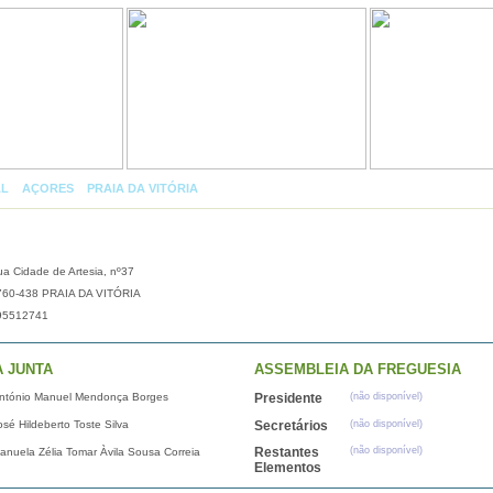
AL
»
AÇORES
»
PRAIA DA VITÓRIA
»
PRAIA DA VITÓRIA (SANTA CRUZ)
a Cidade de Artesia, nº37
760-438 PRAIA DA VITÓRIA
95512741
A JUNTA
ASSEMBLEIA DA FREGUESIA
ntónio Manuel Mendonça Borges
Presidente
(não disponível)
osé Hildeberto Toste Silva
Secretários
(não disponível)
Restantes
(não disponível)
anuela Zélia Tomar Àvila Sousa Correia
Elementos