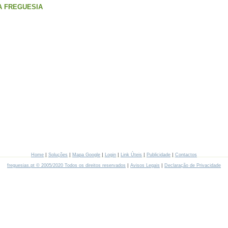
A FREGUESIA
|
|
|
|
|
|
Home
Soluções
Mapa Google
Login
Link Úteis
Publicidade
Contactos
|
|
freguesias.pt © 2005/2020 Todos os direitos reservados
Avisos Legais
Declaração de Privacidade