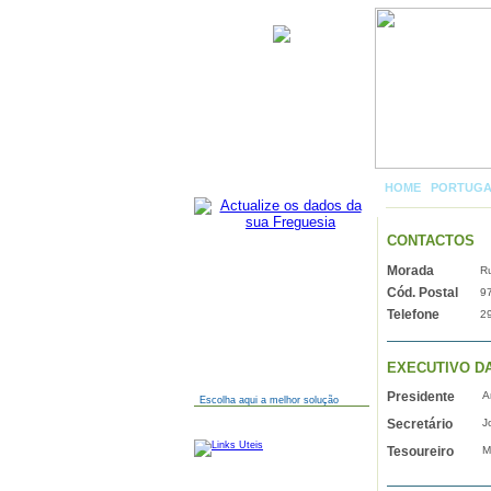
Praia da Vitória (Santa Cruz)
HOME
|
PORTUG
CONTACTOS
Morada
Ru
AINDA NÃO TEM SITE?
Cód. Postal
9
Telefone
2
EXECUTIVO D
Presidente
A
Escolha aqui a melhor solução
Secretário
J
LINKS
Tesoureiro
M