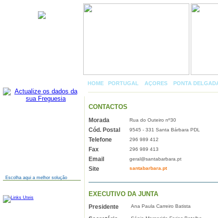
Santa Bárbara
HOME
|
PORTUGAL
»
AÇORES
»
PONTA DELGAD
CONTACTOS
Morada
Rua do Outeiro nº30
AINDA NÃO TEM SITE?
Cód. Postal
9545 - 331 Santa Bárbara PDL
Telefone
296 989 412
Fax
296 989 413
Email
geral@santabarbara.pt
Site
santabarbara.pt
Escolha aqui a melhor solução
LINKS
EXECUTIVO DA JUNTA
Presidente
Ana Paula Carreiro Batista