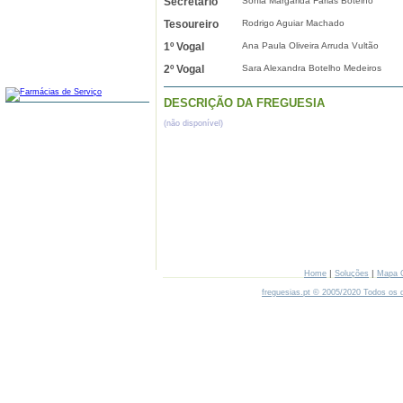
Secretário
Sónia Margarida Farias Botelho
Tesoureiro
Rodrigo Aguiar Machado
1º Vogal
Ana Paula Oliveira Arruda Vultão
2º Vogal
Sara Alexandra Botelho Medeiros
FARMÁCIAS
DESCRIÇÃO DA FREGUESIA
(não disponível)
|
|
Home
Soluções
Mapa 
freguesias.pt © 2005/2020 Todos os d