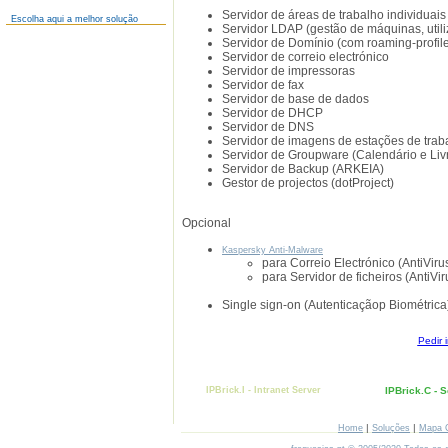
Servidor de áreas de trabalho individuais
Escolha aqui a melhor solução
Servidor LDAP (gestão de máquinas, util
Servidor de Domínio (com roaming-profiles
Servidor de correio electrónico
Servidor de impressoras
Servidor de fax
Servidor de base de dados
Servidor de DHCP
Servidor de DNS
Servidor de imagens de estações de trab
Servidor de Groupware (Calendário e Liv
Servidor de Backup (ARKEIA)
Gestor de projectos (dotProject)
Opcional
Kaspersky Anti-Malware
para Correio Electrónico (AntiViru
para Servidor de ficheiros (AntiVir
Single sign-on (Autenticaçãop Biométrica
Pedir 
IPBrick.I - Intranet Server
IPBrick.C - 
|
|
Home
Soluções
Mapa 