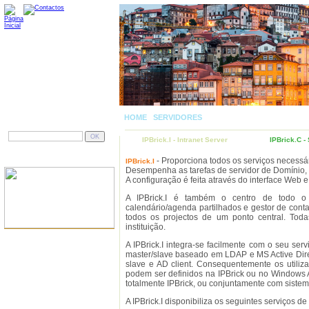
HOME
|
SERVIDORES
| IPBRICK.I - INTRANET SE
PESQUISAR
IPBrick.I - Intranet Server
IPBrick.C 
GESTÃO DOCUMENTAL
- Proporciona todos os serviços necessár
IPBrick.I
Desempenha as tarefas de servidor de Domínio, M
A configuração é feita através do interface Web 
A IPBrick.I é também o centro de todo o t
calendário/agenda partilhados e gestor de conta
todos os projectos de um ponto central. Tod
instituição.
AINDA NÃO TEM SITE?
A IPBrick.I integra-se facilmente com o seu ser
master/slave baseado em LDAP e MS Active Direc
slave e AD client. Consequentemente os utilizad
podem ser definidos na IPBrick ou no Windows A
totalmente IPBrick, ou conjuntamente com siste
A IPBrick.I disponibiliza os seguintes serviços de u