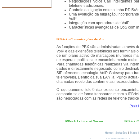
Negociações Voice Call inteligentes pa
telefone tradicionais.
Controlo da ligação entre a linha RDIS/A
Uma evolução da migração, incorporando
VoIP
Integração com operadores de VoIP
Características avançadas de QoS com in
IPBrick - Comunicações de Voz
As funções de PBX são administradas através da
VoIP e das extensões telefónicas aos terminais 
de um plano activo de marcações (números marc
de espera e políticas de encaminhamento muito f
Para chamadas telefónicas realizadas via Intern
dados é directamente negociado com o destinatá
SIP oferecem tecnologia VoIP Gateway para trat
telemóveis). Dentro da sua LAN, a IPBrick actua 
chamadas recebidas conforme as necessidades.
O equipamento telefónico existente encamin
comporta-se de forma transparente com a IPBrick
são negociadas com as redes de telefone tradici
Pedir 
IPBrick.I - Intranet Server
IPBrick.C
|
|
Home
Soluções
Mapa 