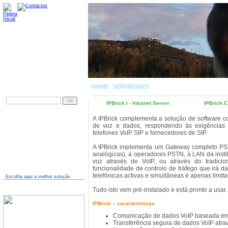
HOME
|
SERVIDORES
| IPBRICK - GATEWAY VOIP 
PESQUISAR
IPBrick.I - Intranet Server
IPBrick.C
AINDA NÃO TEM SITE?
A IPBrick complementa a solução de software c
de voz e dados, respondendo às exigências da
telefones VoIP SIP e fornecedores de SIP.
A IPBrick implementa um Gateway completo PSTN
analógicas), a operadores PSTN, à LAN da instit
voz através de VoIP, ou através do tradici
funcionalidade de controlo de tráfego que irá d
telefónicas activas e simultâneas é apenas limit
Escolha aqui a melhor solução
Tudo isto vem pré-instalado e está pronto a usar.
GESTÃO DOCUMENTAL
IPBrick – caracteristicas
Comunicação de dados VoIP baseada em p
Transferência segura de dados VoIP atra