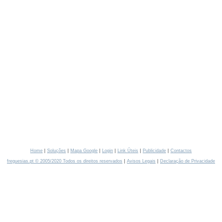
|
|
|
|
|
|
Home
Soluções
Mapa Google
Login
Link Úteis
Publicidade
Contactos
|
|
freguesias.pt © 2005/2020 Todos os direitos reservados
Avisos Legais
Declaração de Privacidade