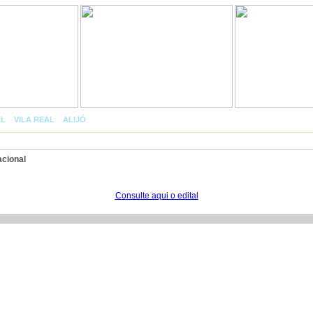
AL
»
VILA REAL
»
ALIJÓ
»
COTAS
acional
Consulte aqui o edital