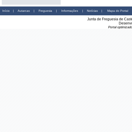
Início
|
Autarcas
|
Freguesia
|
Informações
|
Notícias
|
Mapa do Portal
Junta de Freguesia de Cast
Desenvo
Portal optimiza