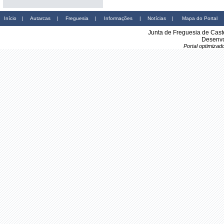
Início
|
Autarcas
|
Freguesia
|
Informações
|
Notícias
|
Mapa do Portal
Junta de Freguesia de Cast
Desenvo
Portal optimiza