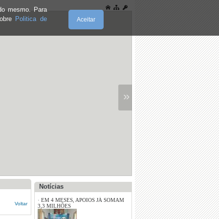
e do mesmo. Para
·
Conselho Municipal da Juventude
inicia novo ciclo de trabalho
sobre
Politica de
Aceitar
·
DOIS MINISTROS NO FÓRUM
REGIONAL DA INDÚSTRIA
»
·
Construção dos campos de treino do
Complexo Desportivo de Barcel
Notícias
·
EM 4 MESES, APOIOS JÁ SOMAM
Voltar
3,3 MILHÕES