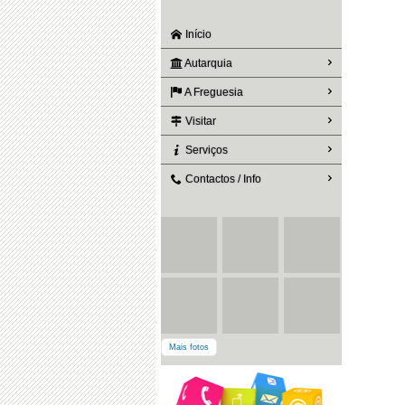
Início
Autarquia
A Freguesia
Visitar
Serviços
Contactos / Info
Mais fotos