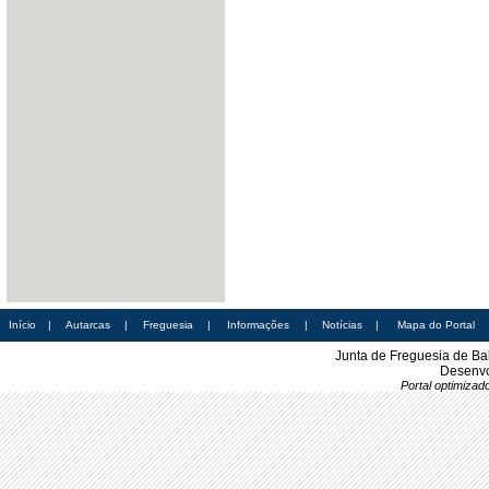
Início
|
Autarcas
|
Freguesia
|
Informações
|
Notícias
|
Mapa do Portal
Junta de Freguesia de Ba
Desenvo
Portal optimiza