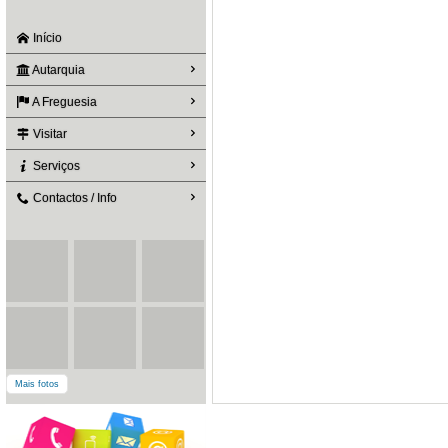
Início
Autarquia
A Freguesia
Visitar
Serviços
Contactos / Info
Mais fotos