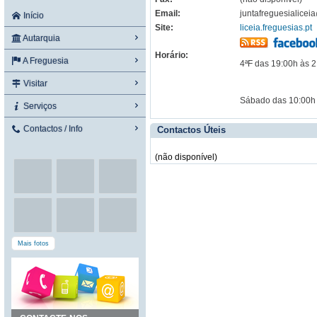
Email:
juntafreguesialicei
Início
Site:
liceia.freguesias.pt
Autarquia
Horário:
A Freguesia
4ªF das 19:00h às 
Visitar
Sábado das 10:00h
Serviços
Contactos / Info
Contactos Úteis
(não disponível)
Mais fotos