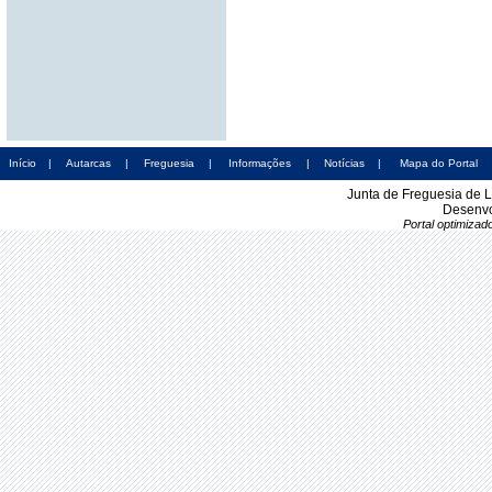
Início
|
Autarcas
|
Freguesia
|
Informações
|
Notícias
|
Mapa do Portal
Junta de Freguesia de 
Desenvo
Portal optimiza