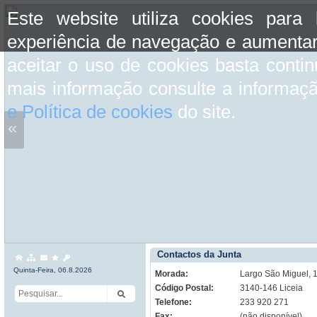
Este website utiliza cookies para
experiência de navegação e aumentar
aceitar o uso de cookies basta conti
mais informação consulte a informaç
e Política de cookies
do site.
«
Contactos da Junta
Quinta-Feira, 06.8.2026
Morada:
Largo São Miguel, 
Código Postal:
3140-146 Liceia
Telefone:
233 920 271
Fax:
(não disponível)