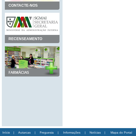
CONTACTE-NOS
RECENSEAMENTO
Início
|
Autarcas
|
Freguesia
|
Informações
|
Notícias
|
Mapa do Portal