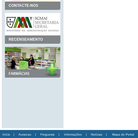
CONTACTE-NOS
RECENSEAMENTO
Início
|
Autarcas
|
Freguesia
|
Informações
|
Notícias
|
Mapa do Portal