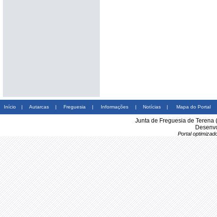
Início
|
Autarcas
|
Freguesia
|
Informações
|
Notícias
|
Mapa do Portal
Junta de Freguesia de Terena 
Desenvo
Portal optimiza