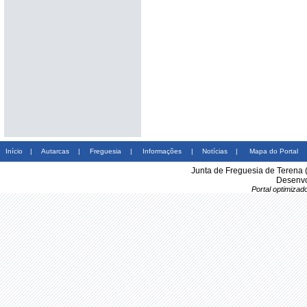
Início
|
Autarcas
|
Freguesia
|
Informações
|
Notícias
|
Mapa do Portal
Junta de Freguesia de Terena 
Desenvo
Portal optimiza