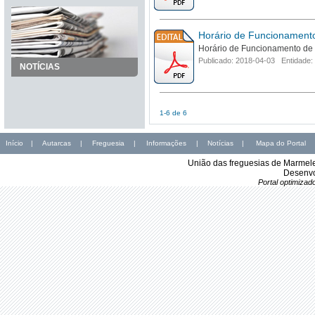
Horário de Funcionamento
Horário de Funcionamento de 
Publicado: 2018-04-03 Entidade:
NOTÍCIAS
1-6 de 6
Início
|
Autarcas
|
Freguesia
|
Informações
|
Notícias
|
Mapa do Portal
União das freguesias de Marmele
Desenvo
Portal optimiza