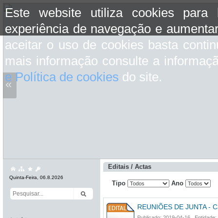
Este website utiliza cookies para
experiência de navegação e aumentar
aceitar o uso de cookies basta conti
mais informação consulte a informaç
e Política de cookies
do site.
«
Editais / Actas
Quinta-Feira, 06.8.2026
Tipo
Ano
REUNIÕES DE JUNTA - Ca
Publicado: 2019-04-16 Entidade: