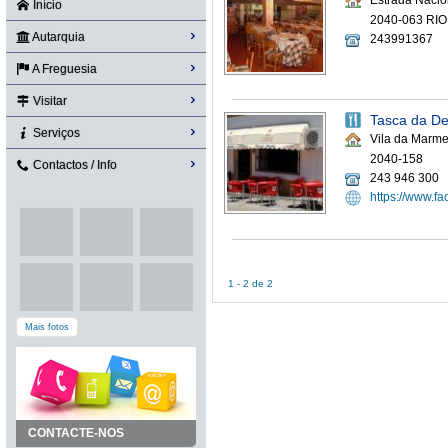
Estrada Nacion
Início
2040-063 RI
Autarquia
243991367
A Freguesia
Visitar
Tasca da D
Serviços
Vila da Marme
2040-158
Contactos / Info
243 946 300
https://www.f
1 - 2 de 2
Mais fotos
CONTACTE-NOS