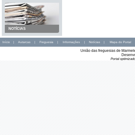
NOTÍCIAS
Início
|
Autarcas
|
Freguesia
|
Informações
|
Notícias
|
Mapa do Portal
União das freguesias de Marmele
Desenvo
Portal optimiza