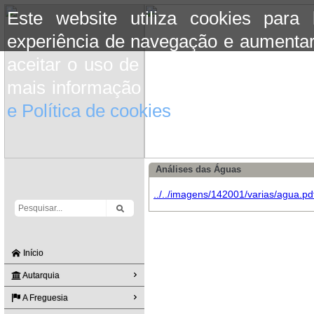
Este website utiliza cookies para
experiência de navegação e aumentar
aceitar o uso de cookies basta conti
mais informação consulte a informaç
e Política de cookies
do site.
Análises das Águas
../../imagens/142001/varias/agua.pd
Início
Autarquia
A Freguesia