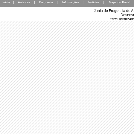
Início
|
Autarcas
|
Freguesia
|
Informações
|
Notícias
|
Mapa do Portal
Junta de Freguesia de A
Desenvo
Portal optimiza