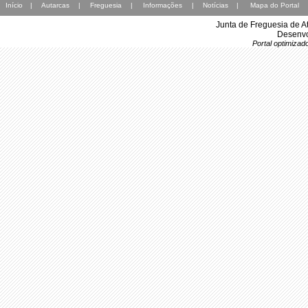
Início
|
Autarcas
|
Freguesia
|
Informações
|
Notícias
|
Mapa do Portal
Junta de Freguesia de A
Desenvo
Portal optimiza