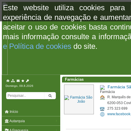
Este website utiliza cookies para
experiência de navegação e aumentar
aceitar o uso de cookies basta conti
mais informação consulte a informaç
e Política de cookies
do site.
Farmácias
Domingo, 09.8.2026
Farmácia S
R. Marquês de
6200-053 Covi
275 323 699
Início
www.facebook.
Autarquia
A Freguesia