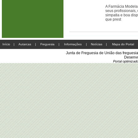
A Farmácia Modelar
seus profissionais,
simpatia e boa disp
que prest
Início
|
Autarcas
|
Freguesia
|
Informações
|
Notícias
|
Mapa do Portal
Junta de Freguesia de União das freguesi
Desenvo
Portal optimiza