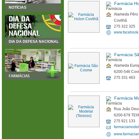
Farmácia Ho
NOTÍCIAS
Alameda Pêro 
Covilhã
275 322 325
www.facebook.
DIA DA DEFESA NACIONAL
Farmácia S
Alameda Europ
6200-546 Covi
275 331 463
Farmácia Mo
Rua João Deus
6200-679 TEI
275 921 133
farmaciamode
www.farmaciam