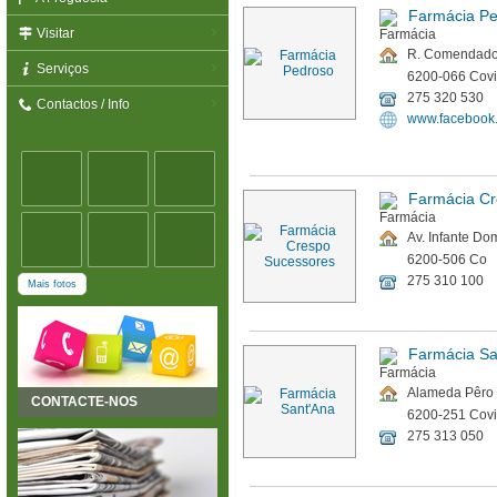
Farmácia P
Visitar
R. Comendado
Serviços
6200-066 Covi
275 320 530
Contactos / Info
www.facebook
Farmácia Cr
Av. Infante Do
6200-506 Co
275 310 100
Mais fotos
Farmácia Sa
Alameda Pêro d
CONTACTE-NOS
6200-251 Covi
275 313 050