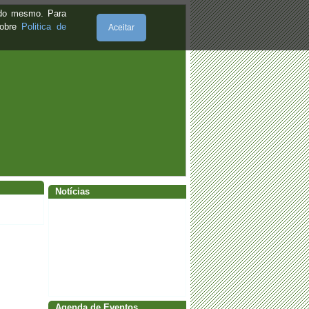
GIBALTAR
e do mesmo. Para
sobre
Politica de
·
Edital 01/2025
Aceitar
·
Edital 05/2024
·
Agenda Cultural - Maio 2024
·
Aviso
·
CARNAVAL 2024
Notícias
·
Edital 05/2023
Agenda de Eventos