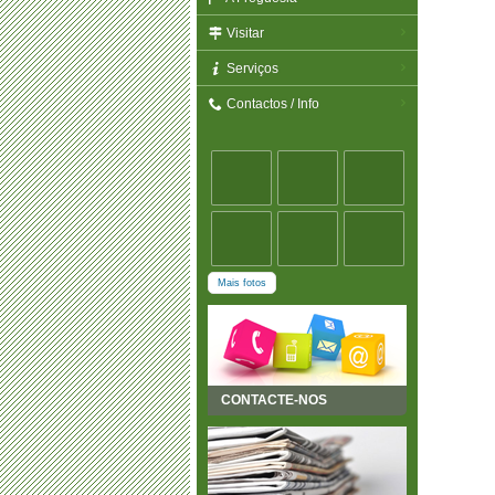
Visitar
Serviços
Contactos / Info
Mais fotos
CONTACTE-NOS