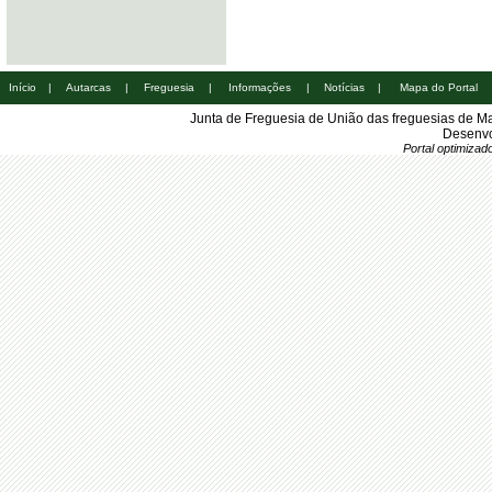
Início
|
Autarcas
|
Freguesia
|
Informações
|
Notícias
|
Mapa do Portal
Junta de Freguesia de União das freguesias de M
Desenvo
Portal optimiza