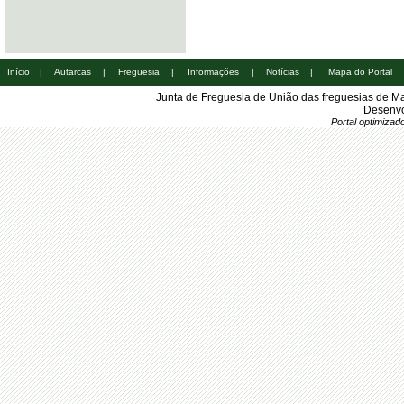
Início
|
Autarcas
|
Freguesia
|
Informações
|
Notícias
|
Mapa do Portal
Junta de Freguesia de União das freguesias de M
Desenvo
Portal optimiza