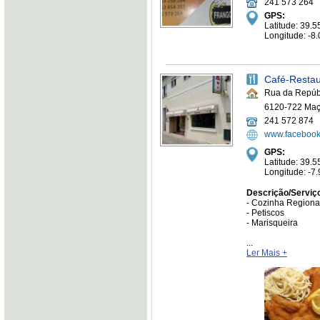
241 573 264
GPS:
Latitude: 39
Longitude: -
Café-Resta
Rua da Repúbl
6120-722 Ma
241 572 874
www.facebook
GPS:
Latitude: 39.
Longitude: -
Descrição/Serviç
- Cozinha Regiona
- Petiscos
- Marisqueira
...
Ler Mais +