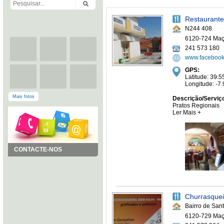
Restaurant
N244 408
6120-724 Ma
241 573 180
www.facebook
GPS:
Latitude: 39.
Longitude: -
Mais fotos
Descrição/Serviç
Pratos Regionais
Ler Mais +
CONTACTE-NOS
Churrasque
Bairro de San
6120-729 Ma