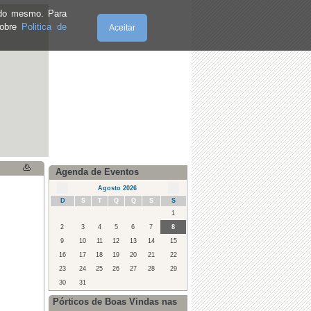
e do mesmo. Para
sobre
Politica de
Aceitar
Sábado, 08.8.2026
Agenda de Eventos
Agosto 2026
D
S
T
Q
Q
S
S
1
2
3
4
5
6
7
8
9
10
11
12
13
14
15
16
17
18
19
20
21
22
23
24
25
26
27
28
29
30
31
Pórticos de Boas Vindas nas