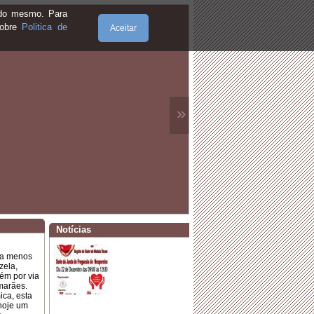
e do mesmo. Para
sobre
Politica de
Aceitar
·
𝐂𝐨𝐧𝐯í𝐯𝐢𝐨 𝐝𝐞 𝐑𝐞𝐢𝐬 𝟐𝟎𝟐𝟓
»
·
Aprovação do mapa de recrutamento
autorizado para o ano de 2024
·
𝐕𝐈 𝐅𝐞𝐢𝐫𝐚 𝐝𝐞 É𝐩𝐨𝐜𝐚 𝟏𝟗𝟎𝟎
Notícias
·
𝐆𝐚𝐥𝐚 𝐄𝐪𝐮𝐞𝐬𝐭𝐫𝐞
 a menos
zela,
ém por via
marães.
ca, esta
 hoje um