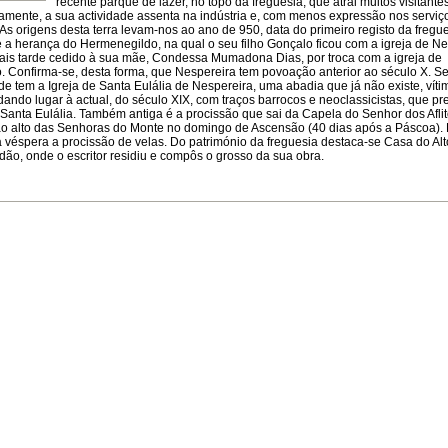
recente parque de lazer, no topo da freguesia, que atrai muitos visitantes
mente, a sua actividade assenta na indústria e, com menos expressão nos serviç
As origens desta terra levam-nos ao ano de 950, data do primeiro registo da fregu
e a herança do Hermenegildo, na qual o seu filho Gonçalo ficou com a igreja de Ne
ais tarde cedido à sua mãe, Condessa Mumadona Dias, por troca com a igreja de
. Confirma-se, desta forma, que Nespereira tem povoação anterior ao século X. 
e tem a Igreja de Santa Eulália de Nespereira, uma abadia que já não existe, víti
dando lugar à actual, do século XIX, com traços barrocos e neoclassicistas, que p
 Santa Eulália. Também antiga é a procissão que sai da Capela do Senhor dos Afli
ao alto das Senhoras do Monte no domingo de Ascensão (40 dias após a Páscoa).
a véspera a procissão de velas. Do património da freguesia destaca-se Casa do Al
dão, onde o escritor residiu e compôs o grosso da sua obra.