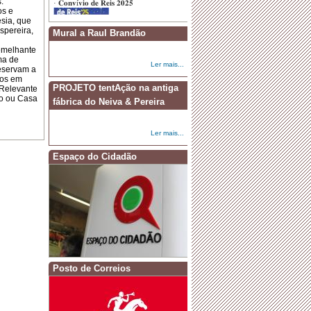
.
·
Dia Mundial da Criança
os e
esia, que
spereira,
Mural a Raul Brandão
Semelhante
ma de
Ler mais...
reservam a
tos em
PROJETO tentAção na antiga
 Relevante
to ou Casa
fábrica do Neiva & Pereira
Ler mais...
Espaço do Cidadão
Posto de Correios