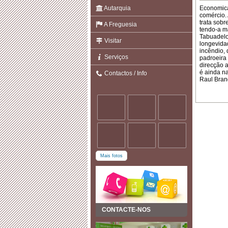
Autarquia
Economica
comércio. 
trata sobr
A Freguesia
tendo-a m
Tabuadelo
Visitar
longevidad
incêndio, 
Serviços
padroeira
direcção 
é ainda n
Contactos / Info
Raul Bran
Mais fotos
CONTACTE-NOS