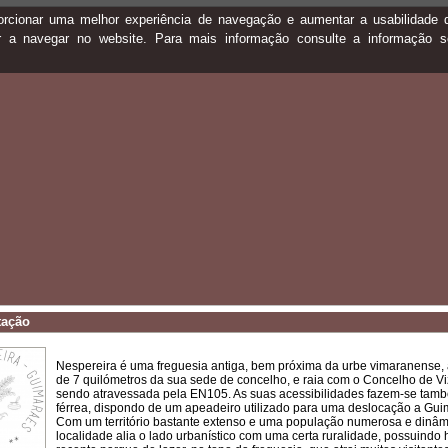
oporcionar uma melhor experiência de navegação e aumentar a usabilidad
ar a navegar no website. Para mais informação consulte a informação 
tação
Nespereira é uma freguesia antiga, bem próxima da urbe vimaranense,
de 7 quilómetros da sua sede de concelho, e raia com o Concelho de Vi
sendo atravessada pela EN105. As suas acessibilidades fazem-se tamb
férrea, dispondo de um apeadeiro utilizado para uma deslocação a Gui
Com um território bastante extenso e uma população numerosa e dinâmi
localidade alia o lado urbanístico com uma certa ruralidade, possuindo