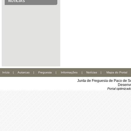
NOTÍCIAS
Início
|
Autarcas
|
Freguesia
|
Informações
|
Notícias
|
Mapa do Portal
Junta de Freguesia de Paco de S
Desenvo
Portal optimiza