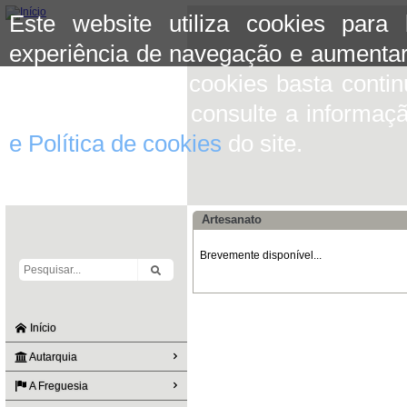
Este website utiliza cookies para
experiência de navegação e aumentar
aceitar o uso de cookies basta conti
mais informação consulte a informaç
e Política de cookies
do site.
Artesanato
Brevemente disponível...
Início
Autarquia
A Freguesia