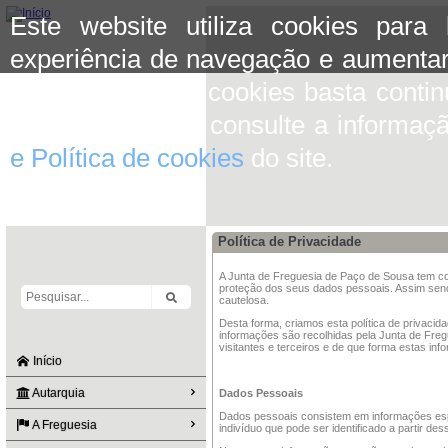
Este website utiliza cookies para
experiência de navegação e aumentar
aceitar o uso de cookies basta conti
mais informação consulte a informaç
e Política de cookies
do site.
Política de Privacidade
A Junta de Freguesia de Paço de Sousa tem co
proteção dos seus dados pessoais. Assim sendo
cautelosa.
Desta forma, criamos esta política de privacid
informações são recolhidas pela Junta de Fre
visitantes e terceiros e de que forma estas inf
Início
Autarquia
Dados Pessoais
Dados pessoais consistem em informações espe
A Freguesia
indivíduo que pode ser identificado a partir de