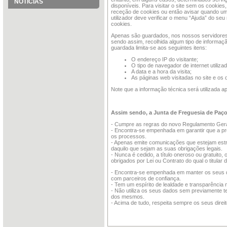
NOTÍCIAS
disponíveis. Para visitar o site sem os cookies
receção de cookies ou então avisar quando um 
utilizador deve verificar o menu “Ajuda” do se
cookies.
Apenas são guardados, nos nossos servidores, 
sendo assim, recolhida algum tipo de informação
guardada limita-se aos seguintes itens:
O endereço IP do visitante;
O tipo de navegador de internet utiliza
A data e a hora da visita;
As páginas web visitadas no site e o
Note que a informação técnica será utilizada ap
Assim sendo, a Junta de Freguesia de Paç
- Cumpre as regras do novo Regulamento Gera
- Encontra-se empenhada em garantir que a pr
os processos.
- Apenas emite comunicações que estejam estr
daquilo que sejam as suas obrigações legais.
- Nunca é cedido, a título oneroso ou gratuit
obrigados por Lei ou Contrato do qual o titular 
- Encontra-se empenhada em manter os seus da
com parceiros de confiança.
- Tem um espírito de lealdade e transparência 
- Não utiliza os seus dados sem previamente ter
dos mesmos.
- Acima de tudo, respeita sempre os seus direit