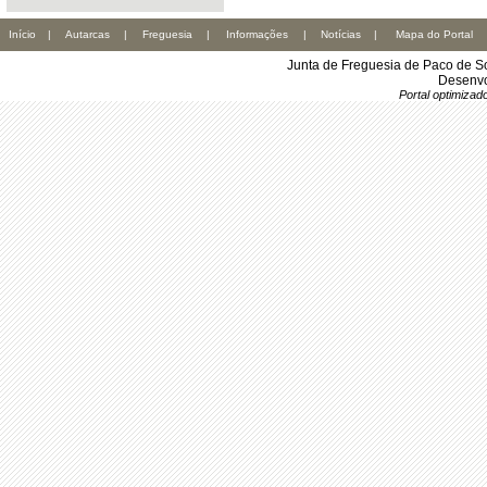
Início
|
Autarcas
|
Freguesia
|
Informações
|
Notícias
|
Mapa do Portal
Junta de Freguesia de Paco de S
Desenvo
Portal optimiza