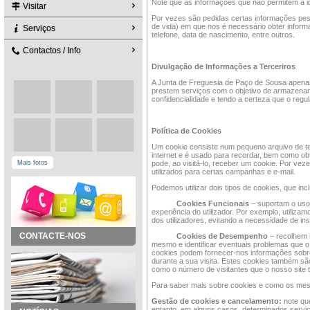
Note que as informações que não permitem a id
Visitar
Por vezes são pedidas certas informações pes
de vida) em que nos é necessário obter infor
Serviços
telefone, data de nascimento, entre outros.
Contactos / Info
Divulgação de Informações a Terceriros
A Junta de Freguesia de Paço de Sousa apenas 
prestem serviços com o objetivo de armazenar e
confidencialidade e tendo a certeza que o reg
Política de Cookies
Um cookie consiste num pequeno arquivo de tex
internet e é usado para recordar, bem como obt
Mais fotos
pode, ao visitá-lo, receber um cookie. Por vez
utilizados para certas campanhas e e-mail.
Podemos utilizar dois tipos de cookies, que inc
Cookies Funcionais
– suportam o uso 
experiência do utilizador. Por exemplo, utiliza
dos utilizadores, evitando a necessidade de i
CONTACTE-NOS
Cookies de Desempenho
– recolhem i
mesmo e identificar eventuais problemas que o 
cookies podem fornecer-nos informações sobre 
durante a sua visita. Estes cookies também são 
como o número de visitantes que o nosso site 
Para saber mais sobre cookies e como os mesm
Gestão de cookies e cancelamento:
note qu
entanto, em alguns casos, determinados servi