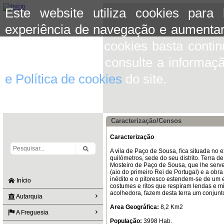
Este website utiliza cookies para
experiência de navegação e aumentar
aceitar o uso de cookies basta conti
mais informação consulte a informaç
e Política de cookies
do site.
Caracterização/Censos
Caracterização
A vila de Paço de Sousa, fica situada no 
quilómetros, sede do seu distrito. Terra
Mosteiro de Paço de Sousa, que lhe serve
(aio do primeiro Rei de Portugal) e a ob
inédito e o pitoresco estendem-se de um 
Início
costumes e ritos que respiram lendas e 
acolhedora, fazem desta terra um conjun
Autarquia
Area Geográfica:
8,2 Km2
A Freguesia
População:
3998 Hab.