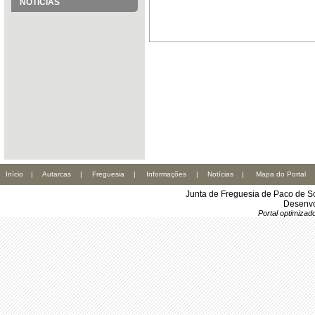
NOTÍCIAS
Início
|
Autarcas
|
Freguesia
|
Informações
|
Notícias
|
Mapa do Portal
Junta de Freguesia de Paco de S
Desenvo
Portal optimiza