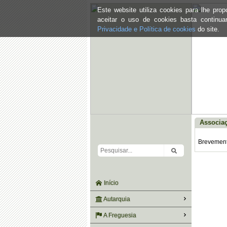
Este website utiliza cookies para lhe pr
aceitar o uso de cookies basta continu
Privacidade e Política de cookies
do site.
Associaç
Brevemente
Início
Autarquia
A Freguesia