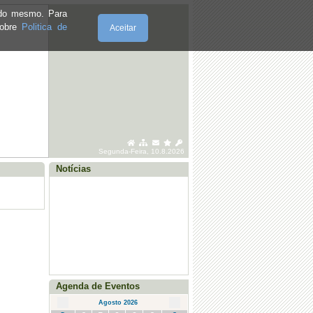
e do mesmo. Para
sobre
Politica de
Aceitar
·
Posto Saúde Móvel - Marmelal - julho
2026
·
Posto Saúde Móvel - Santo Adrião -
julho 2026
·
Posto Saúde Móvel - Vila Seca - julho
2026
Segunda-Feira, 10.8.2026
·
Posto Saúde Móvel - Agosto (Sto.
Adrião, Vila Seca e Marmelal)
Notícias
Agenda de Eventos
Agosto 2026