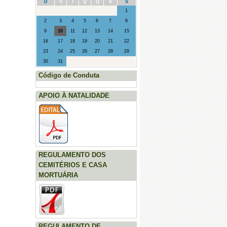
D
S
T
Q
Q
S
S
1
2
3
4
5
6
7
8
9
10
11
12
13
14
15
16
17
18
19
20
21
22
23
24
25
26
27
28
29
30
31
Código de Conduta
APOIO À NATALIDADE
REGULAMENTO DOS
CEMITÉRIOS E CASA
MORTUÁRIA
REGULAMENTO DE