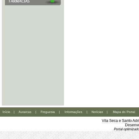
Início
|
Autarcas
|
Freguesia
|
Informações
|
Notícias
|
Mapa do Portal
Vila Seca e Santo Ad
Desenvo
Portal optimiza