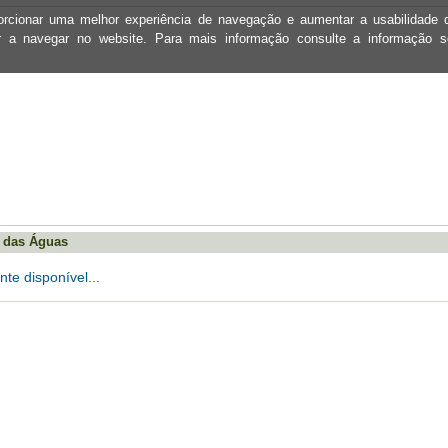
oporcionar uma melhor experiência de navegação e aumentar a usabilidad
ar a navegar no website. Para mais informação consulte a informação 
s das Águas
te disponível...