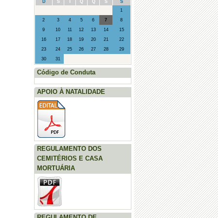
D
S
T
Q
Q
S
S
1
2
3
4
5
6
7
8
9
10
11
12
13
14
15
16
17
18
19
20
21
22
23
24
25
26
27
28
29
30
31
Código de Conduta
APOIO À NATALIDADE
REGULAMENTO DOS
CEMITÉRIOS E CASA
MORTUÁRIA
REGULAMENTO DE