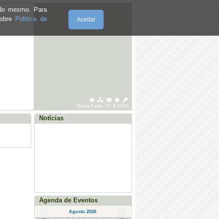
2026
e do mesmo. Para
sobre
Politica de
Aceitar
·
Posto Saúde Móvel - Santo Adrião -
julho 2026
·
Posto Saúde Móvel - Vila Seca - julho
2026
·
Posto Saúde Móvel - Agosto (Sto.
Adrião, Vila Seca e Marmelal)
Sexta-Feira, 07.8.2026
Notícias
Agenda de Eventos
Agosto 2026