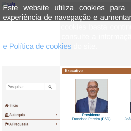
Este website utiliza cookies para
experiência de navegação e aumentar
aceitar o uso de cookies basta conti
mais informação consulte a informaç
e Política de cookies
do site.
Executivo
Início
Autarquia
Presidente
Francisco Pereira (PSD)
Joã
A Freguesia