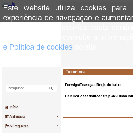
Este website utiliza cookies para
experiência de navegação e aumentar
aceitar o uso de cookies basta conti
mais informação consulte a informaç
e Política de cookies
do site.
Toponímia
Formiga/Touregas/Breja-de-baixo
Celeiro/Passadouros/Breja-de-Cima/To
Início
Autarquia
A Freguesia