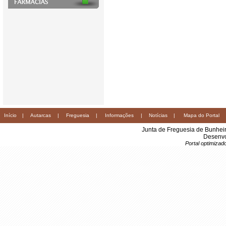
Início
|
Autarcas
|
Freguesia
|
Informações
|
Notícias
|
Mapa do Portal
Junta de Freguesia de Bunhei
Desenvo
Portal optimiza