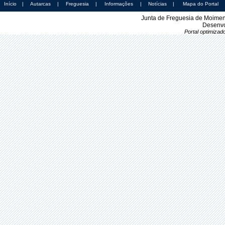
Início
|
Autarcas
|
Freguesia
|
Informações
|
Notícias
|
Mapa do Portal
Junta de Freguesia de Moimen
Desenvo
Portal optimiza