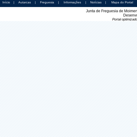
Início
|
Autarcas
|
Freguesia
|
Informações
|
Notícias
|
Mapa do Portal
Junta de Freguesia de Moimen
Desenvo
Portal optimiza