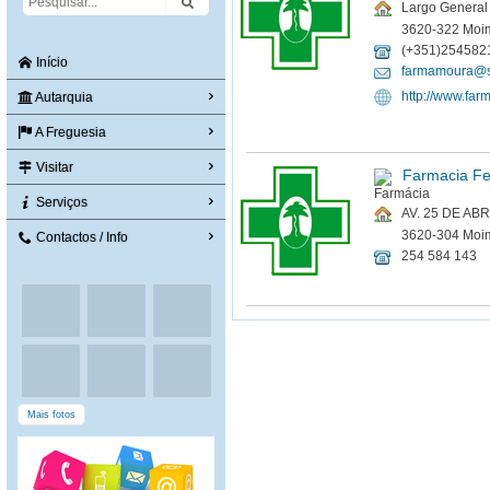
Largo General
3620-322 Moim
(+351)254582
Início
farmamoura@s
http://www.fa
Autarquia
A Freguesia
Visitar
Farmacia Fe
Serviços
AV. 25 DE ABR
3620-304 Moim
Contactos / Info
254 584 143
Mais fotos