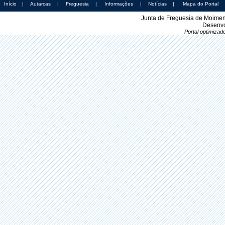
Início
|
Autarcas
|
Freguesia
|
Informações
|
Notícias
|
Mapa do Portal
Junta de Freguesia de Moimen
Desenvo
Portal optimiza