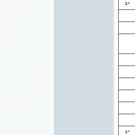
2.º
3.º