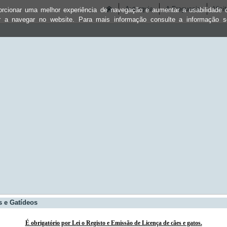
Autarquia
A Freguesia
Visit
oporcionar uma melhor experiência de navegação e aumentar a usabilidad
ar a navegar no website. Para mais informação consulte a informação 
 e Gatídeos
É obrigatório por Lei o Registo e Emissão de Licença de cães e gatos.