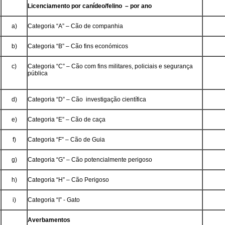
Licenciamento por canídeo/felino – por ano
a)
Categoria “A” – Cão de companhia
b)
Categoria “B” – Cão fins económicos
c)
Categoria “C” – Cão com fins militares, policiais e segurança
pública
d)
Categoria “D” – Cão investigação científica
e)
Categoria “E” – Cão de caça
f)
Categoria “F” – Cão de Guia
g)
Categoria “G” – Cão potencialmente perigoso
h)
Categoria “H” – Cão Perigoso
i)
Categoria “I” - Gato
Averbamentos