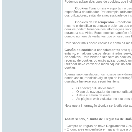
Podemos utilizar dois tipos de cookies, que inc
Cookies Funcionais
– suportam o uso 
experiência do utilizador. Por exemplo, utiliza
dos utilizadores, evitando a necessidade de i
Cookies de Desempenho
– recolhem i
mesmo e identificar eventuais problemas que o 
cookies podem fornecer-nos informações sobre 
durante a sua visita. Estes cookies também são 
como o número de visitantes que o nosso site 
Para saber mais sobre cookies e como os mesm
Gestão de cookies e cancelamento:
note qu
entanto, em alguns casos, determinados servi
disponíveis. Para visitar o site sem os cookies
receção de cookies ou então avisar quando um 
utilizador deve verificar o menu “Ajuda” do se
cookies.
Apenas são guardados, nos nossos servidores, 
sendo assim, recolhida algum tipo de informação
guardada limita-se aos seguintes itens:
O endereço IP do visitante;
O tipo de navegador de internet utiliza
A data e a hora da visita;
As páginas web visitadas no site e o
Note que a informação técnica será utilizada ap
Assim sendo, a Junta de Freguesia de União
- Cumpre as regras do novo Regulamento Gera
- Encontra-se empenhada em garantir que a pr