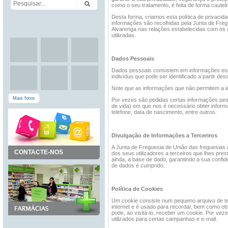
como o seu tratamento, é feita de forma cautel
Desta forma, criamos esta política de privacid
informações são recolhidas pela Junta de Freg
Alvarenga nas relações estabelecidas com os n
utilizadas.
Dados Pessoais
Dados pessoais consistem em informações espe
indivíduo que pode ser identificado a partir de
Note que as informações que não permitem a id
Mais fotos
Por vezes são pedidas certas informações pes
de vida) em que nos é necessário obter infor
telefone, data de nascimento, entre outros.
Divulgação de Informações a Terceriros
A Junta de Freguesia de União das freguesias 
CONTACTE-NOS
dos seus utilizadores a terceiros que lhes pre
ainda, a base de dado, garantindo a sua confid
de dados é cumprido.
Política de Cookies
Um cookie consiste num pequeno arquivo de tex
internet e é usado para recordar, bem como obt
pode, ao visitá-lo, receber um cookie. Por vez
utilizados para certas campanhas e e-mail.