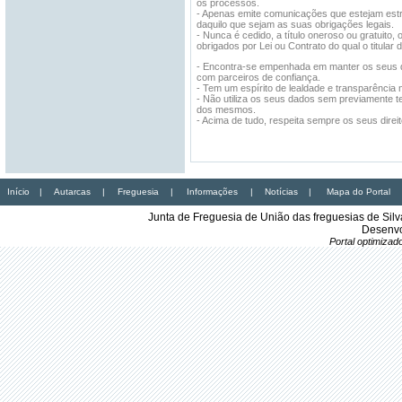
os processos.
- Apenas emite comunicações que estejam estr
daquilo que sejam as suas obrigações legais.
- Nunca é cedido, a título oneroso ou gratuit
obrigados por Lei ou Contrato do qual o titular 
- Encontra-se empenhada em manter os seus da
com parceiros de confiança.
- Tem um espírito de lealdade e transparência 
- Não utiliza os seus dados sem previamente ter
dos mesmos.
- Acima de tudo, respeita sempre os seus direit
Início
|
Autarcas
|
Freguesia
|
Informações
|
Notícias
|
Mapa do Portal
Junta de Freguesia de União das freguesias de Sil
Desenvo
Portal optimiza