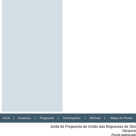
Início
|
Autarcas
|
Freguesia
|
Informações
|
Notícias
|
Mapa do Portal
Junta de Freguesia de União das freguesias de Sil
Desenvo
Portal optimiza