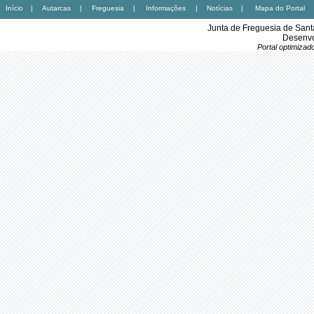
Início
|
Autarcas
|
Freguesia
|
Informações
|
Notícias
|
Mapa do Portal
Junta de Freguesia de Sant
Desenvo
Portal optimiza