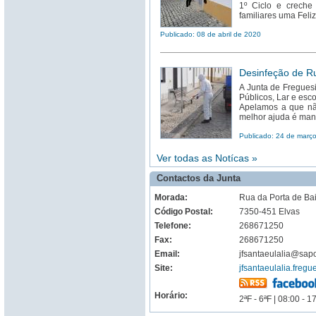
1º Ciclo e creche
familiares uma Feli
Publicado: 08 de abril de 2020
Desinfeção de Ru
A Junta de Freguesi
Públicos, Lar e esc
Apelamos a que não
melhor ajuda é man
Publicado: 24 de març
Ver todas as Notícas »
Contactos da Junta
Morada:
Rua da Porta de Ba
Código Postal:
7350-451 Elvas
Telefone:
268671250
Fax:
268671250
Email:
jfsantaeulalia@sapo
Site:
jfsantaeulalia.fregue
Horário:
2ªF - 6ªF | 08:00 - 1