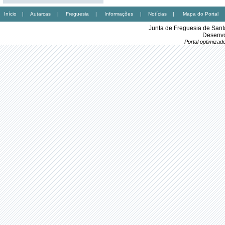
Início
|
Autarcas
|
Freguesia
|
Informações
|
Notícias
|
Mapa do Portal
Junta de Freguesia de Sant
Desenvo
Portal optimiza