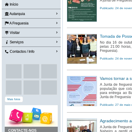
A junta de Freguesi
Início
Publicado: 24 de nove
Autarquia
A Freguesia
Visitar
Tomada de Poss
Serviços
No dia 16 de outub
pelas 21:00 horas
Freguesia).
Contactos / Info
Publicado: 24 de nove
Vamos tornar a so
A Junta de fregues
população que cola
para entrega ao Ba
Junta de Freguesia 
Mais fotos
Publicado: 27 de maio
Agradecimento a
A Junta de Fregues
CONTACTE-NOS
Nabeiro a gentil o