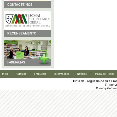
CONTACTE-NOS
RECENSEAMENTO
Início
|
Autarcas
|
Freguesia
|
Informações
|
Notícias
|
Mapa do Portal
Junta de Freguesia de Vila Fr
Desenvo
Portal optimiza