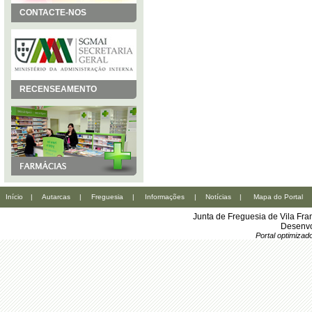
CONTACTE-NOS
RECENSEAMENTO
Início
|
Autarcas
|
Freguesia
|
Informações
|
Notícias
|
Mapa do Portal
Junta de Freguesia de Vila Fr
Desenvo
Portal optimiza