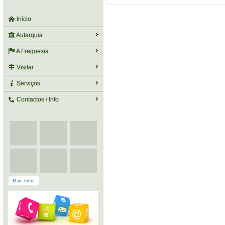
Início
Autarquia
A Freguesia
Visitar
Serviços
Contactos / Info
Mais fotos