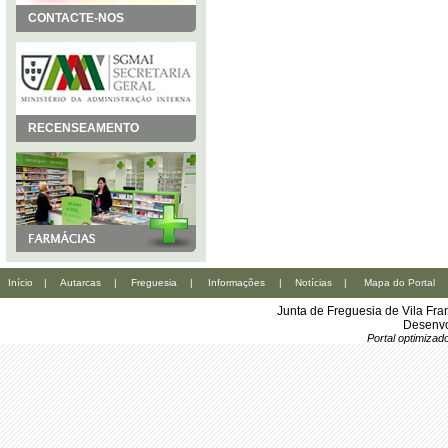
CONTACTE-NOS
RECENSEAMENTO
Início
|
Autarcas
|
Freguesia
|
Informações
|
Notícias
|
Mapa do Portal
Junta de Freguesia de Vila Fr
Desenvo
Portal optimiza