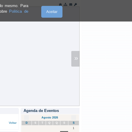
e do mesmo. Para
sobre
Politica de
Aceitar
»
Agenda de Eventos
Agosto 2026
Voltar
D
S
T
Q
Q
S
S
1