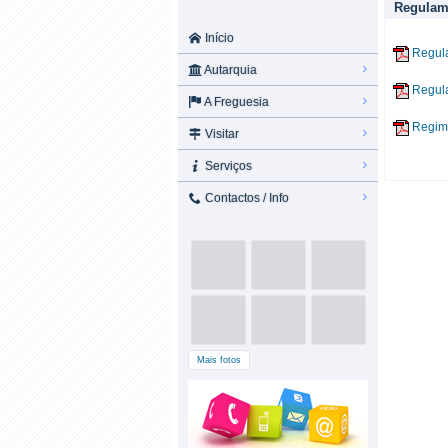
Regulam
Início
Regula
Autarquia
Regul
A Freguesia
Regim
Visitar
Serviços
Contactos / Info
Mais fotos