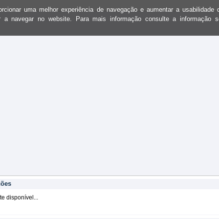
oporcionar uma melhor experiência de navegação e aumentar a usabilidad
ar a navegar no website. Para mais informação consulte a informação 
ções
 disponível...