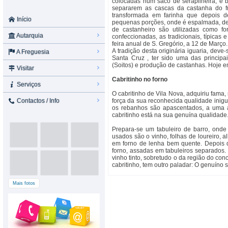
colocadas num saco de serapilheira, e 
separarem as cascas da castanha do f
transformada em farinha que depois 
Início
pequenas porções, onde é espalmada, de 
de castanheiro são utilizadas como f
Autarquia
confeccionadas, as tradicionais, típicas 
feira anual de S. Gregório, a 12 de Março.
A tradição desta originária iguaria, deve
A Freguesia
Santa Cruz , ter sido uma das principai
(Soitos) e produção de castanhas. Hoje e
Visitar
Cabritinho no forno
Serviços
O cabritinho de Vila Nova, adquiriu fama,
Contactos / Info
força da sua reconhecida qualidade inigu
os rebanhos são apascentados, a uma al
cabritinho está na sua genuína qualidade
Prepara-se um tabuleiro de barro, onde 
usados são o vinho, folhas de loureiro, a
em forno de lenha bem quente. Depois 
forno, assadas em tabuleiros separado
vinho tinto, sobretudo o da região do co
cabritinho, tem outro paladar: O genuíno s
Mais fotos