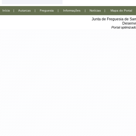
Início
|
Autarcas
|
Freguesia
|
Informações
|
Notícias
|
Mapa do Portal
Junta de Freguesia de San
Desenvo
Portal optimiza