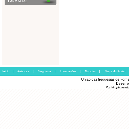
Início
|
Autarcas
|
Freguesia
|
Informações
|
Notícias
|
Mapa do Portal
União das freguesias de Forn
Desenvo
Portal optimiza