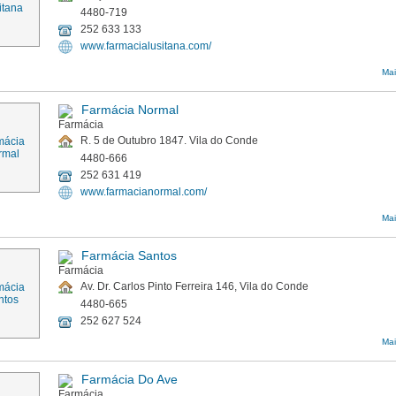
4480-719
252 633 133
www.farmacialusitana.com/
Mai
Farmácia Normal
R. 5 de Outubro 1847. Vila do Conde
4480-666
252 631 419
www.farmacianormal.com/
Mai
Farmácia Santos
Av. Dr. Carlos Pinto Ferreira 146, Vila do Conde
4480-665
252 627 524
Mai
Farmácia Do Ave