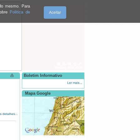
e do mesmo. Para
sobre
Politica de
Aceitar
Sábado, 08.8.2026
Boletim Informativo
Ler mais...
Mapa Google
s detalhes...