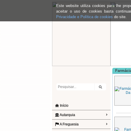
Este website utiliza cookies para lhe pr
aceitar o uso de cookies basta continu
Privacidade e Política de cookies
do site.
Farmáci
Início
Autarquia
A Freguesia