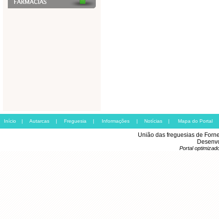
Início
|
Autarcas
|
Freguesia
|
Informações
|
Notícias
|
Mapa do Portal
União das freguesias de Forn
Desenvo
Portal optimiza