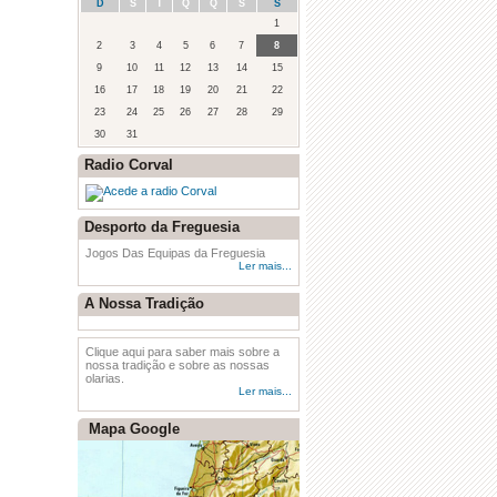
D
S
T
Q
Q
S
S
1
·
48º Estafeta dos cravos
2
3
4
5
6
7
8
9
10
11
12
13
14
15
16
17
18
19
20
21
22
23
24
25
26
27
28
29
30
31
Radio Corval
·
Sons de Primavera
Desporto da Freguesia
Jogos Das Equipas da Freguesia
Ler mais...
A Nossa Tradição
Clique aqui para saber mais sobre a
nossa tradição e sobre as nossas
olarias.
Ler mais...
Mapa Google