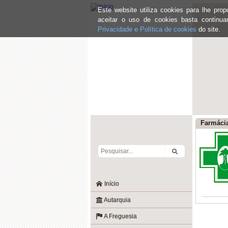
Este website utiliza cookies para lhe pr
aceitar o uso de cookies basta continu
Privacidade e Política de cookies
do site.
Farmáci
Início
Autarquia
A Freguesia