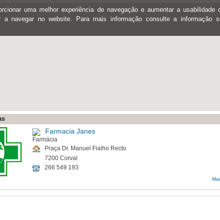
oporcionar uma melhor experiência de navegação e aumentar a usabilidad
ar a navegar no website. Para mais informação consulte a informação 
as
Farmacia Janes
Praça Dr. Manuel Fialho Recto
7200 Corval
266 549 193
Mai