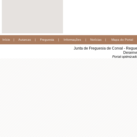
Início
|
Autarcas
|
Freguesia
|
Informações
|
Notícias
|
Mapa do Portal
Junta de Freguesia de Corval - Regu
Desenvo
Portal optimiza