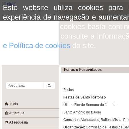
Este website utiliza cookies para
experiência de navegação e aumentar
aceitar o uso de cookies basta conti
mais informação consulte a informaç
e Política de cookies
do site.
Feiras e Festividades
Festas
Festas de Santo Ildefonso
Início
Último Fim de Semana de Janeiro
Santo António do Baldio
Autarquia
Concertos, Variedades, Bailes, Missa, Pro
A Freguesia
Organização
: Comissão de Festas de San